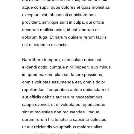
atque corrupti, quos dolores et quas molestias
excepturi sint, obcaecati cupiditate non
provident, similique sunt in culpa, qui officia
deserunt mollitia animi, id est laborum et
dolorum fuga. Et harum quidem rerum facilis
est et expedita distinctio.
Nam libero tempore, cum soluta nobis est
eligendi optio, cumque nihil impedit, quo minus
id, quod maxime placeat, facere possimus,
omnis voluptas assumenda est, omnis dolor
repellendus. Temporibus autem quibusdam et
aut officiis debitis aut rerum necessitatibus
saepe eveniet, ut et voluptates repudiandae
sint et molestiae non recusandae. Itaque
earum rerum hic tenetur a sapiente delectus,
ut aut reiciendis voluptatibus maiores alias