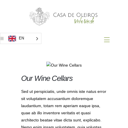
Home
Vinhos
Prémios
Eventos
EN
Contacto
Our Wine Cellars
Sed ut perspiciatis, unde omnis iste natus error
sit voluptatem accusantium doloremque
laudantium, totam rem aperiam eaque ipsa,
quae ab illo inventore veritatis et quasi
architecto beatae vitae dicta sunt, explicabo.
Nemo enim ipsam voluptatem, quia voluptas