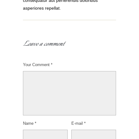
consequatur aut perferendis doloribus
asperiores repellat.
Leave a comment
Your Comment *
Name *
E-mail *