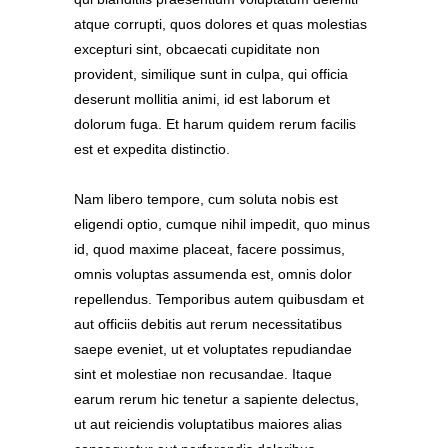
atque corrupti, quos dolores et quas molestias
excepturi sint, obcaecati cupiditate non
provident, similique sunt in culpa, qui officia
deserunt mollitia animi, id est laborum et
dolorum fuga. Et harum quidem rerum facilis
est et expedita distinctio.
Nam libero tempore, cum soluta nobis est
eligendi optio, cumque nihil impedit, quo minus
id, quod maxime placeat, facere possimus,
omnis voluptas assumenda est, omnis dolor
repellendus. Temporibus autem quibusdam et
aut officiis debitis aut rerum necessitatibus
saepe eveniet, ut et voluptates repudiandae
sint et molestiae non recusandae. Itaque
earum rerum hic tenetur a sapiente delectus,
ut aut reiciendis voluptatibus maiores alias