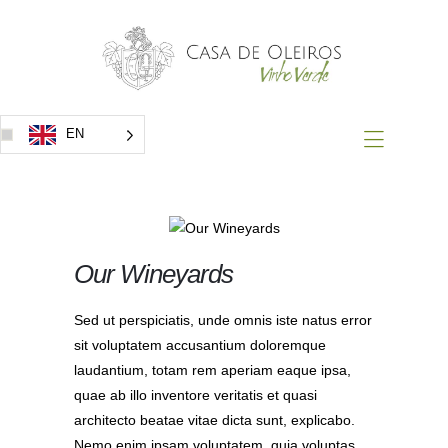
Home
Vinhos
Prémios
Eventos
EN
Contacto
Our Wineyards
Sed ut perspiciatis, unde omnis iste natus error
sit voluptatem accusantium doloremque
laudantium, totam rem aperiam eaque ipsa,
quae ab illo inventore veritatis et quasi
architecto beatae vitae dicta sunt, explicabo.
Nemo enim ipsam voluptatem, quia voluptas