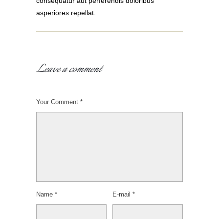
consequatur aut perferendis doloribus
asperiores repellat.
Leave a comment
Your Comment *
Name *
E-mail *