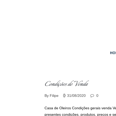
Home
Vinhos
Prémios
Eventos
HO
Contacto
Condições de Venda
By Filipe
31/08/2020
0
Casa de Oleiros Condições gerais venda Ve
presentes condições, produtos, preços e se