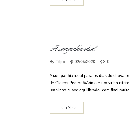
A companhia ideal
By Filipe
02/05/2020
0
A companhia ideal para os dias de chuva e
de Oleiros Pedernã/Arinto é um vinho citri
um vinho suave equilibrado, com final mui
Learn More