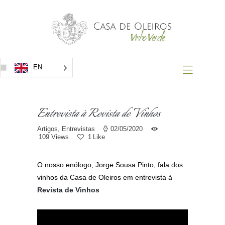
Home
Vinhos
Prémios
Eventos
EN
Contacto
Entrevista à Revista de Vinhos
Artigos
,
Entrevistas
02/05/2020
109
Views
1
Like
O nosso enólogo, Jorge Sousa Pinto, fala dos
vinhos da Casa de Oleiros em entrevista à
Revista de Vinhos