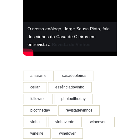
O nosso enólogo, Jorge Sousa Pinto, fala
dos vinhos da Casa de Oleiros em
entrevista à
Revista de Vinhos
amarante
casadeoleiros
cellar
essênciadovinho
followme
photooftheday
picoftheday
revistadevinhos
vinho
vinhoverde
wineevent
winelife
winelover