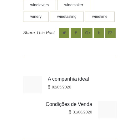
winelovers
winemaker
winery
winetasting
winetime
Share This Post
Navegação
de
artigos
A companhia ideal
Previous
02/05/2020
post:
Condições de Venda
Next
31/08/2020
post: