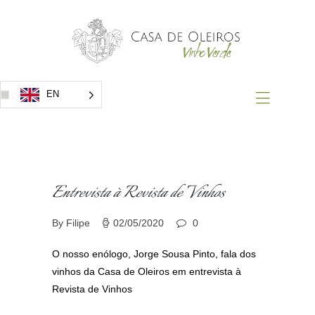
Home
Vinhos
Prémios
Eventos
EN
Contacto
Entrevista à Revista de Vinhos
By Filipe
02/05/2020
0
O nosso enólogo, Jorge Sousa Pinto, fala dos
vinhos da Casa de Oleiros em entrevista à
Revista de Vinhos